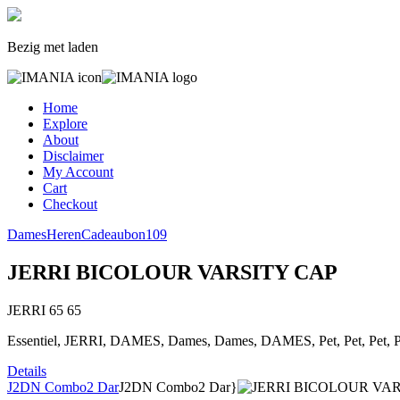
Bezig met laden
Home
Explore
About
Disclaimer
My Account
Cart
Checkout
Dames
Heren
Cadeaubon
109
JERRI BICOLOUR VARSITY CAP
JERRI
65
65
Essentiel, JERRI, DAMES, Dames, Dames, DAMES, Pet, Pet, Pet, Pe
Details
J2DN Combo2 Dar
J2DN Combo2 Dar}