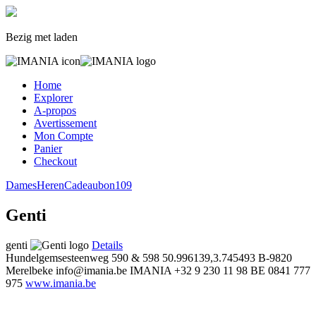
Bezig met laden
Home
Explorer
A-propos
Avertissement
Mon Compte
Panier
Checkout
Dames
Heren
Cadeaubon
109
Genti
genti
Details
Hundelgemsesteenweg 590 & 598
50.996139,3.745493
B-9820
Merelbeke
info@imania.be
IMANIA
+32 9 230 11 98
BE 0841 777
975
www.imania.be