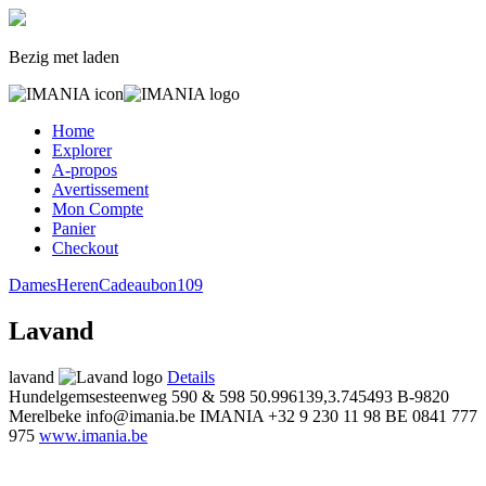
Bezig met laden
Home
Explorer
A-propos
Avertissement
Mon Compte
Panier
Checkout
Dames
Heren
Cadeaubon
109
Lavand
lavand
Details
Hundelgemsesteenweg 590 & 598
50.996139,3.745493
B-9820
Merelbeke
info@imania.be
IMANIA
+32 9 230 11 98
BE 0841 777
975
www.imania.be