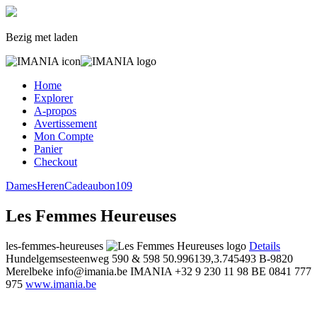
Bezig met laden
Home
Explorer
A-propos
Avertissement
Mon Compte
Panier
Checkout
Dames
Heren
Cadeaubon
109
Les Femmes Heureuses
les-femmes-heureuses
Details
Hundelgemsesteenweg 590 & 598
50.996139,3.745493
B-9820
Merelbeke
info@imania.be
IMANIA
+32 9 230 11 98
BE 0841 777
975
www.imania.be