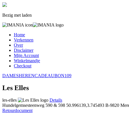
Bezig met laden
Home
Verkennen
Over
Disclaimer
Mijn Account
Winkelmandje
Checkout
DAMES
HEREN
CADEAUBON
109
Les Elles
les-elles
Details
Hundelgemsesteenweg 590 & 598
50.996139,3.745493
B-9820 Mere
Retourdocument