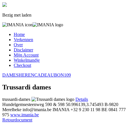
Bezig met laden
Home
Verkennen
Over
Disclaimer
Mijn Account
Winkelmandje
Checkout
DAMES
HEREN
CADEAUBON
109
Trussardi dames
trussardi-dames
Details
Hundelgemsesteenweg 590 & 598
50.996139,3.745493
B-9820
Merelbeke
info@imania.be
IMANIA
+32 9 230 11 98
BE 0841 777
975
www.imania.be
Retourdocument